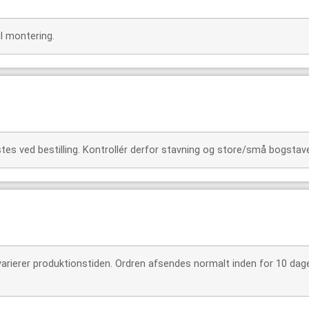
il montering.
s ved bestilling. Kontrollér derfor stavning og store/små bogstaver 
 varierer produktionstiden. Ordren afsendes normalt inden for 10 dag