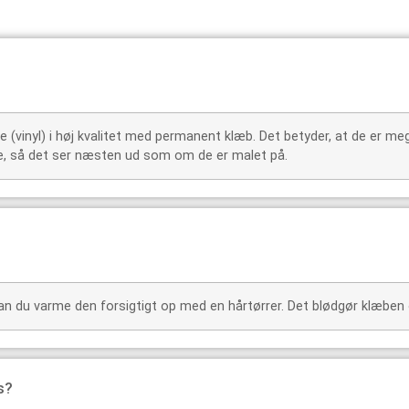
e (vinyl) i høj kvalitet med permanent klæb. Det betyder, at de er mege
ide, så det ser næsten ud som om de er malet på.
 kan du varme den forsigtigt op med en hårtørrer. Det blødgør klæben o
s?