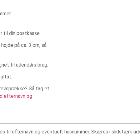
ummer.
 til din postkasse.
højde på ca. 3 cm, så
gnet til udendørs brug.
ultat.
brevsprække? Så tag et
d efternavn og
ds til efternavn og eventuelt husnummer. Skæres i slidstærk ud