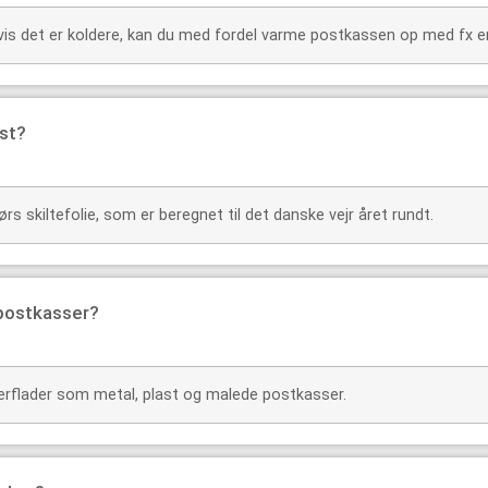
s det er koldere, kan du med fordel varme postkassen op med fx en
st?
rs skiltefolie, som er beregnet til det danske vejr året rundt.
 postkasser?
erflader som metal, plast og malede postkasser.