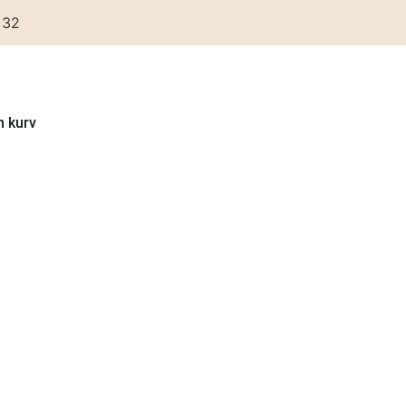
 32
n kurv