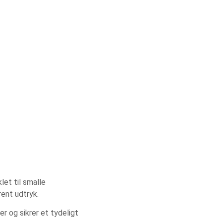
et til smalle
rent udtryk.
r og sikrer et tydeligt