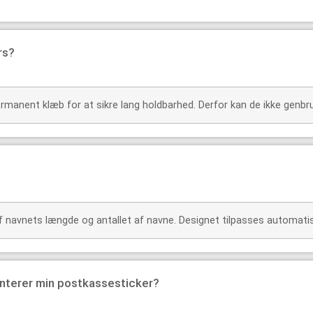
rs?
rmanent klæb for at sikre lang holdbarhed. Derfor kan de ikke genbr
avnets længde og antallet af navne. Designet tilpasses automatisk
nterer min postkassesticker?