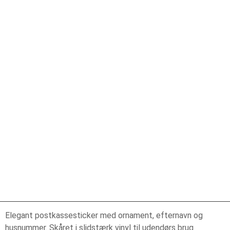
Elegant postkassesticker med ornament, efternavn og
husnummer. Skåret i slidstærk vinyl til udendørs brug.