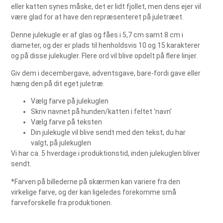
eller katten synes måske, det er lidt fjollet, men dens ejer vil
være glad for at have den repræsenteret på juletræet.
Denne julekugle er af glas og fåes i 5,7 cm samt 8 cm i
diameter, og der er plads til henholdsvis 10 og 15 karakterer
og på disse julekugler. Flere ord vil blive opdelt på flere linjer.
Giv dem i decembergave, adventsgave, bare-fordi gave eller
hæng den på dit eget juletræ.
Vælg farve på julekuglen
Skriv navnet på hunden/katten i feltet ‘navn’
Vælg farve på teksten
Din julekugle vil blive sendt med den tekst, du har
valgt, på julekuglen
Vi har ca. 5 hverdage i produktionstid, inden julekuglen bliver
sendt.
*Farven på billederne på skærmen kan variere fra den
virkelige farve, og der kan ligeledes forekomme små
farveforskelle fra produktionen.