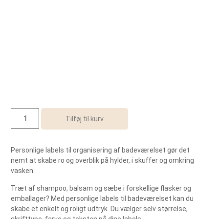
Tilføj til kurv
Personlige labels til organisering af badeværelset gør det
nemt at skabe ro og overblik på hylder, i skuffer og omkring
vasken.
Træt af shampoo, balsam og sæbe i forskellige flasker og
emballager? Med personlige labels til badeværelset kan du
skabe et enkelt og roligt udtryk. Du vælger selv størrelse,
skrifttype, farve og teksten på dine labels.