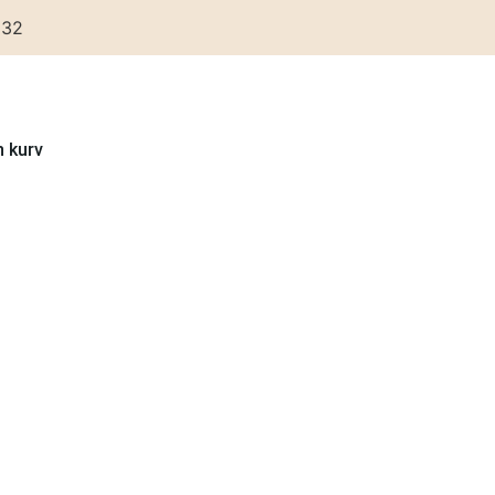
 32
n kurv