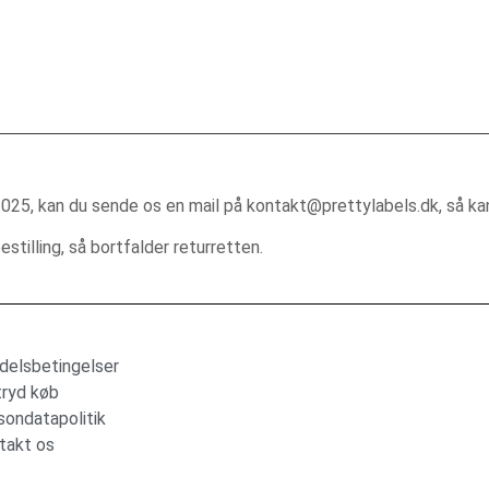
2025, kan du sende os en mail på kontakt@prettylabels.dk, så kan
stilling, så bortfalder returretten.
delsbetingelser
tryd køb
sondatapolitik
takt os