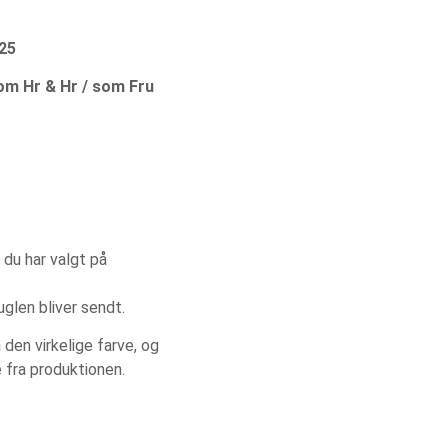
025
om Hr & Hr / som Fru
 du har valgt på
uglen bliver sendt.
den virkelige farve, og
 fra produktionen.